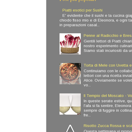
Piatti esotici per Sushi
E' evidente che il sushi e la cucina g
chiodo fisso mio e di Eleonora, e ogni t
in preparazioni casal...
Penne al Radicchio e Bres
Gentili lettori di Piatti chia
nostro esperimento culinari
Siamo stati incuriositi da un
Torta di Mele con Uvetta e
Continuiamo con le collabor
lettori con una ricetta invi
Alice. Ovviamente se volet
vo...
Il Tempio del Moscato - V
In queste serate estive, q
l'afa si fa sentire, Eleono
sempre di fuggire in collin
fre...
Risotto Zucca Rossa e sc
Questa settimana vi propo