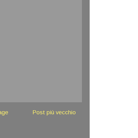
age
Post più vecchio