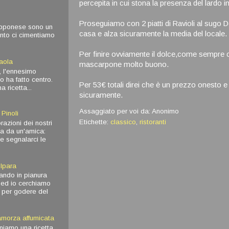
percepita in cui stona la presenza del lardo 
Proseguiamo con 2 piatti di Ravioli al sugo De
iapponese sono un
casa e alza sicuramente la media del locale.
anto ci cimentiamo
Per finire ovviamente il dolce,come sempre c
aola
mascarpone molto buono.
ri, l'ennesimo
o ha fatto centro.
Per 53€ totali direi che è un prezzo onesto 
a ricetta...
sicuramente.
Assaggiato per voi da:
Anonimo
 Pinoli
Etichette:
classico
,
ristoranti
azioni dei nostri
ata da un'amica:
e segnalarci le
olpara
uando in pianura
ra ed io cerchiamo
a per godere del
amorza affumicata
niamo una ricetta