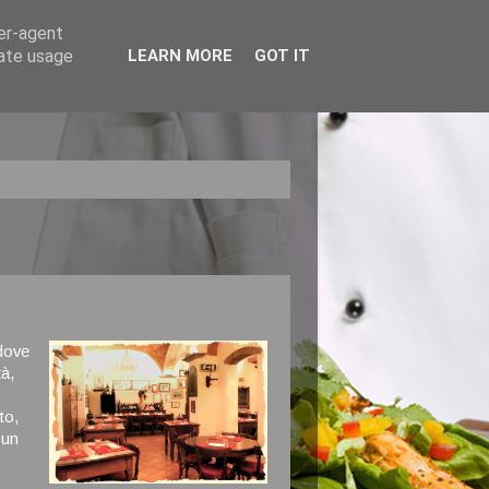
ser-agent
rate usage
LEARN MORE
GOT IT
dove
à,
to,
 un