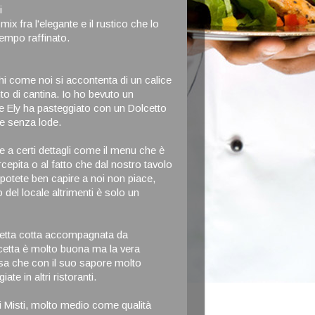
i
ix fra l'elegante e il rustico che lo
empo raffinato.
hi come noi si accontenta di un calice
nto di cantina. Io ho bevuto un
e Ely ha pasteggiato con un Dolcetto
e senza lode.
 a certi dettagli come il menu che è
cepita o al fatto che dal nostro tavolo
 potete ben capire a noi non piace,
 del locale altrimenti è solo un
cetta cotta accompagnata da
ancetta è molto buona ma la vera
ssa che con il suo sapore molto
te in altri ristoranti.
mi Misti, molto medio come qualità