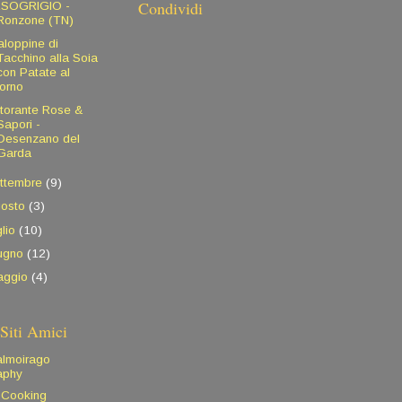
Condividi
SOGRIGIO -
Ronzone (TN)
aloppine di
Tacchino alla Soia
con Patate al
forno
storante Rose &
Sapori -
Desenzano del
Garda
ttembre
(9)
gosto
(3)
glio
(10)
iugno
(12)
aggio
(4)
Siti Amici
almoirago
aphy
 Cooking