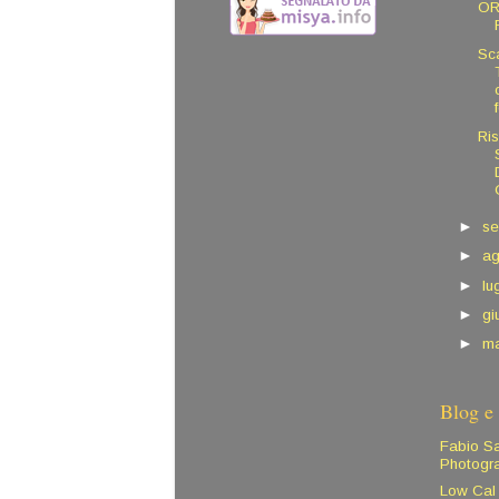
OR
Sc
Ri
►
se
►
a
►
lu
►
g
►
m
Blog e 
Fabio S
Photogr
Low Cal