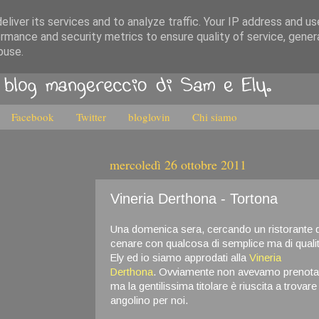
liver its services and to analyze traffic. Your IP address and u
rmance and security metrics to ensure quality of service, gene
buse.
Facebook
Twitter
bloglovin
Chi siamo
mercoledì 26 ottobre 2011
Vineria Derthona - Tortona
Una domenica sera, cercando un ristorante 
cenare con qualcosa di semplice ma di qualit
Ely ed io siamo approdati alla
Vineria
Derthona
. Ovviamente non avevamo prenota
ma la gentilissima titolare è riuscita a trovare
angolino per noi.