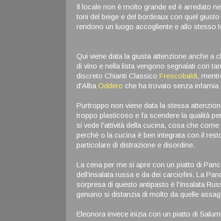
Il locale non è molto grande ed è arredato ne
toni del beige e del bordeaux con quel giusto m
rendono un luogo accogliente e allo stesso t
Qui viene data la giusta attenzione anche a c
di vino e nella lista vengono segnalati con ta
discreto Chianti Classico
Frescobaldi
, mentr
d'Alba
Oddero
che ha trovato senza infamia 
Purtroppo non viene data la stessa attenzione
troppo plasticoso e fa scendere la qualità per
si vede l'attività della cucina, cosa che come
perchè o la cucina è ben integrata con il resto
particolare di distrazione e disordine.
La cena per me si apre con un piatto di Pan
dell'insalata russa e da dei carciofini. La P
sorpresa di questo antipasto è l'Insalata Ru
genuino si distanzia di molto da quelle assaggia
Eleonora invece inizia con un piatto di Salu