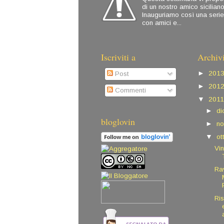
di un nostro amico sicilian
Inauguriamo così una serie
con amici e...
Iscriviti a
Archiv
►
201
Post
►
201
Commenti
▼
201
►
d
bloglovin
►
n
▼
ot
Vin
Rav
Ri