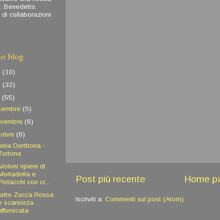
o: Benedetto.
 di collaborazioni
io blog
3
(10)
2
(32)
1
(55)
icembre
(5)
ovembre
(6)
tobre
(6)
eria Derthona -
Tortona
ioloni ripieni di
Mortadella e
Post più recente
Home p
Pistacchi con cr...
sotto Zucca Rossa
Iscriviti a:
Commenti sul post (Atom)
e scamorza
affumicata